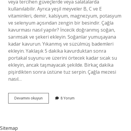
veya tercihen güveçlerde veya salatalarda
kullanılabilir. Ayrıca yeşil meyveler B, C ve E
vitaminleri, demir, kalsiyum, magnezyum, potasyum
ve selenyum açısından zengin bir besindir. Çağla
kavurması nasıl yapılır? İncecik doğranmış soğan,
sarımsak ve şekeri ekleyin. Soğanlar yumuşayana
kadar kavurun. Yıkanmış ve süzülmüş bademleri
ekleyin. Yaklaşık 5 dakika kavurduktan sonra
portakal suyunu ve üzerini örtecek kadar sıcak su
ekleyin, ancak taşmayacak şekilde. Birkaç dakika
pişirdikten sonra üstüne tuz serpin. Çağla mezesi
nasıl…
Çağla
Devamını okuyun
8 Yorum
Ile
Neler
Yapılabilir
Sitemap