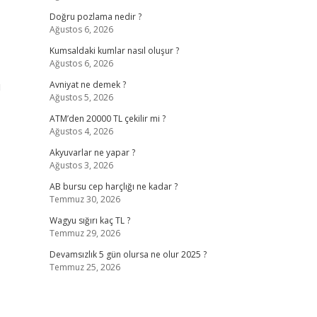
Doğru pozlama nedir ?
Ağustos 6, 2026
Kumsaldaki kumlar nasıl oluşur ?
Ağustos 6, 2026
ı
Avniyat ne demek ?
Ağustos 5, 2026
ATM’den 20000 TL çekilir mi ?
Ağustos 4, 2026
Akyuvarlar ne yapar ?
Ağustos 3, 2026
AB bursu cep harçlığı ne kadar ?
Temmuz 30, 2026
Wagyu sığırı kaç TL ?
Temmuz 29, 2026
Devamsızlık 5 gün olursa ne olur 2025 ?
Temmuz 25, 2026