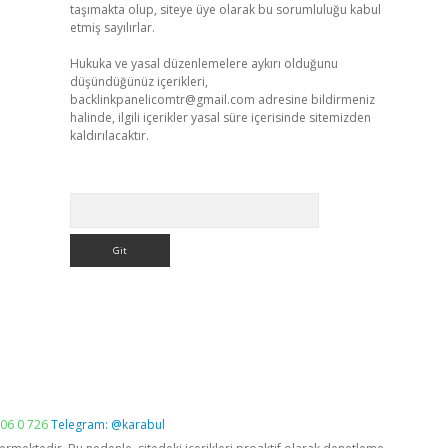
taşımakta olup, siteye üye olarak bu sorumluluğu kabul
etmiş sayılırlar.
Hukuka ve yasal düzenlemelere aykırı olduğunu
düşündüğünüz içerikleri,
backlinkpanelicomtr@gmail.com
adresine bildirmeniz
halinde, ilgili içerikler yasal süre içerisinde sitemizden
kaldırılacaktır.
Arama
06 0 726
Telegram: @karabul