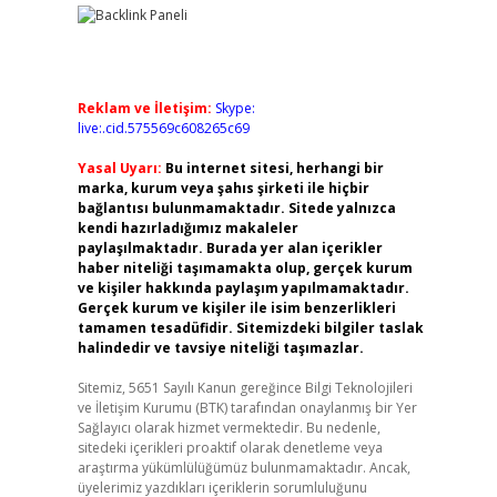
Reklam ve İletişim:
Skype:
live:.cid.575569c608265c69
Yasal Uyarı:
Bu internet sitesi, herhangi bir
marka, kurum veya şahıs şirketi ile hiçbir
bağlantısı bulunmamaktadır. Sitede yalnızca
kendi hazırladığımız makaleler
paylaşılmaktadır. Burada yer alan içerikler
haber niteliği taşımamakta olup, gerçek kurum
ve kişiler hakkında paylaşım yapılmamaktadır.
Gerçek kurum ve kişiler ile isim benzerlikleri
tamamen tesadüfidir. Sitemizdeki bilgiler taslak
halindedir ve tavsiye niteliği taşımazlar.
Sitemiz, 5651 Sayılı Kanun gereğince Bilgi Teknolojileri
ve İletişim Kurumu (BTK) tarafından onaylanmış bir Yer
Sağlayıcı olarak hizmet vermektedir. Bu nedenle,
sitedeki içerikleri proaktif olarak denetleme veya
araştırma yükümlülüğümüz bulunmamaktadır. Ancak,
üyelerimiz yazdıkları içeriklerin sorumluluğunu