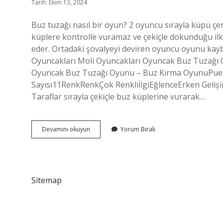
Tarih: Ekim 13, 2024
Buz tuzağı nasıl bir oyun? 2 oyuncu sırayla küpü ç
küplere kontrolle vuramaz ve çekiçle dokunduğu ilk
eder. Ortadaki şövalyeyi deviren oyuncu oyunu kayb
Oyuncakları Moli Oyuncakları Oyuncak Buz Tuzağı 
Oyuncak Buz Tuzağı Oyunu – Buz Kırma OyunuPuedo 
Sayısı11RenkRenkÇok RenkliİlgiEğlenceErken Geliş
Taraflar sırayla çekiçle buz küplerine vurarak…
Buz
Devamını okuyun
Yorum Bırak
Tuzağı
Oyunu
Nasıl
Oynanır
Sitemap