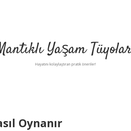
Mantıklı Yaşam Tüyolar
Hayatını kolaylaştıran pratik öneriler!
sıl Oynanır