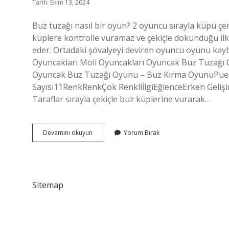
Tarih: Ekim 13, 2024
Buz tuzağı nasıl bir oyun? 2 oyuncu sırayla küpü ç
küplere kontrolle vuramaz ve çekiçle dokunduğu ilk
eder. Ortadaki şövalyeyi deviren oyuncu oyunu kayb
Oyuncakları Moli Oyuncakları Oyuncak Buz Tuzağı 
Oyuncak Buz Tuzağı Oyunu – Buz Kırma OyunuPuedo 
Sayısı11RenkRenkÇok RenkliİlgiEğlenceErken Geliş
Taraflar sırayla çekiçle buz küplerine vurarak…
Buz
Devamını okuyun
Yorum Bırak
Tuzağı
Oyunu
Nasıl
Oynanır
Sitemap