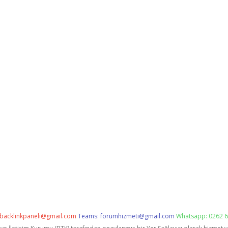
backlinkpaneli@gmail.com
Teams:
forumhizmeti@gmail.com
Whatsapp: 0262 6