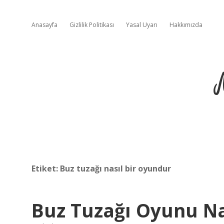
Anasayfa
Gizlilik Politikası
Yasal Uyarı
Hakkımızda
Etiket:
Buz tuzağı nasıl bir oyundur
Buz Tuzağı Oyunu Na