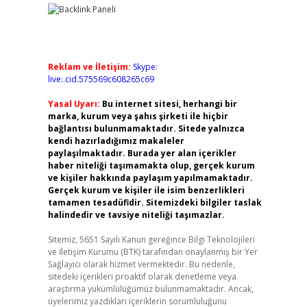
Reklam ve İletişim:
Skype:
live:.cid.575569c608265c69
Yasal Uyarı:
Bu internet sitesi, herhangi bir
marka, kurum veya şahıs şirketi ile hiçbir
bağlantısı bulunmamaktadır. Sitede yalnızca
kendi hazırladığımız makaleler
paylaşılmaktadır. Burada yer alan içerikler
haber niteliği taşımamakta olup, gerçek kurum
ve kişiler hakkında paylaşım yapılmamaktadır.
Gerçek kurum ve kişiler ile isim benzerlikleri
tamamen tesadüfidir. Sitemizdeki bilgiler taslak
halindedir ve tavsiye niteliği taşımazlar.
Sitemiz, 5651 Sayılı Kanun gereğince Bilgi Teknolojileri
ve İletişim Kurumu (BTK) tarafından onaylanmış bir Yer
Sağlayıcı olarak hizmet vermektedir. Bu nedenle,
sitedeki içerikleri proaktif olarak denetleme veya
araştırma yükümlülüğümüz bulunmamaktadır. Ancak,
üyelerimiz yazdıkları içeriklerin sorumluluğunu