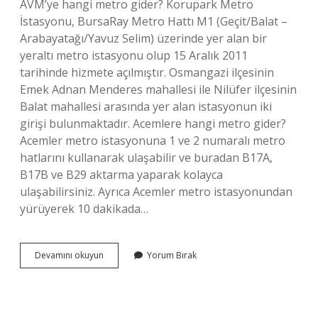
AVM’ye hangi metro gider? Korupark Metro
İstasyonu, BursaRay Metro Hattı M1 (Geçit/Balat –
Arabayatağı/Yavuz Selim) üzerinde yer alan bir
yeraltı metro istasyonu olup 15 Aralık 2011
tarihinde hizmete açılmıştır. Osmangazi ilçesinin
Emek Adnan Menderes mahallesi ile Nilüfer ilçesinin
Balat mahallesi arasında yer alan istasyonun iki
girişi bulunmaktadır. Acemlere hangi metro gider?
Acemler metro istasyonuna 1 ve 2 numaralı metro
hatlarını kullanarak ulaşabilir ve buradan B17A,
B17B ve B29 aktarma yaparak kolayca
ulaşabilirsiniz. Ayrıca Acemler metro istasyonundan
yürüyerek 10 dakikada…
Altıparmak
Devamını okuyun
Yorum Bırak
Hangi
Metro
Durağında