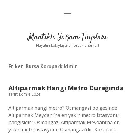
menüyü
Anasayfa
aç
Gizlilik Politikası
Mantıklı Yaşam Tüyoları
Yasal Uyarı
Hayatını kolaylaştıran pratik öneriler!
Hakkımızda
Etiket:
Bursa Korupark kimin
Altıparmak Hangi Metro Durağında
Tarih: Ekim 4, 2024
Altıparmak hangi metro? Osmangazi bölgesinde
Altıparmak Meydanı’na en yakın metro istasyonu
hangisidir? Osmangazi Altıparmak Meydanı’na en
yakın metro istasyonu Osmangazi’dir. Korupark