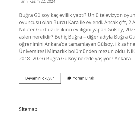
Tarih: Kasım 22, 2024
Buğra Gülsoy kaç evlilik yaptı? Ünlü televizyon oyu
oyuncusu olan Burcu Kara ile evlendi. Ancak çift, 2 A
Nilüfer Gürbüz ile ikinci evliliğini yapan Gülsoy, 2
aslen nerelidir? Behiç Buğra – diğer adıyla Buğra Gü
öğrenimini Ankara’da tamamlayan Gülsoy, ilk sahne 
Üniversitesi Mimarlık bölümünden mezun oldu. Nilüf
2018–2023) Buğra Gülsoy nerede yaşıyor? Ankara…
Buğra
Devamını okuyun
Yorum Bırak
Gülsoy
Kaç
Tane
Çocuğu
Var
Sitemap