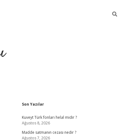
ı
Sidebar
Son Yazılar
hiltonbet yeni giriş
betexper güvenili
Kuveyt Türk fonları helal midir ?
Ağustos 8, 2026
Madde satmanın cezası nedir ?
Ağustos 7, 2026