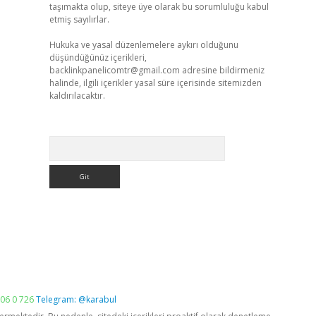
taşımakta olup, siteye üye olarak bu sorumluluğu kabul
etmiş sayılırlar.
Hukuka ve yasal düzenlemelere aykırı olduğunu
düşündüğünüz içerikleri,
backlinkpanelicomtr@gmail.com
adresine bildirmeniz
halinde, ilgili içerikler yasal süre içerisinde sitemizden
kaldırılacaktır.
Arama
06 0 726
Telegram: @karabul