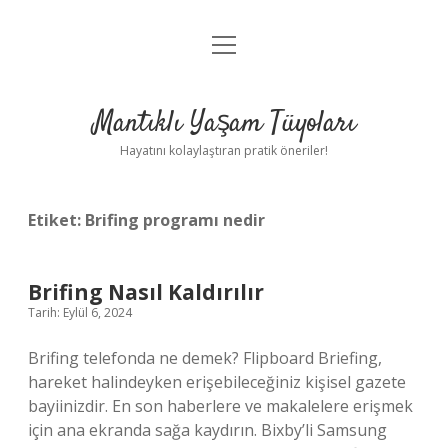
menüyü
Anasayfa
aç
Gizlilik Politikası
Mantıklı Yaşam Tüyoları
Yasal Uyarı
Hayatını kolaylaştıran pratik öneriler!
Hakkımızda
Etiket:
Brifing programı nedir
Brifing Nasıl Kaldırılır
Tarih: Eylül 6, 2024
Brifing telefonda ne demek? Flipboard Briefing,
hareket halindeyken erişebileceğiniz kişisel gazete
bayiinizdir. En son haberlere ve makalelere erişmek
için ana ekranda sağa kaydırın. Bixby’li Samsung