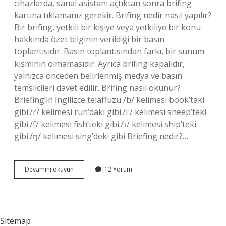
cihazlarda, sanal asistanı açtıktan sonra brifing
kartına tıklamanız gerekir. Brifing nedir nasıl yapılır?
Bir brifing, yetkili bir kişiye veya yetkiliye bir konu
hakkında özet bilginin verildiği bir basın
toplantısıdır. Basın toplantısından farkı, bir sunum
kısmının olmamasıdır. Ayrıca brifing kapalıdır,
yalnızca önceden belirlenmiş medya ve basın
temsilcileri davet edilir. Brifing nasıl okunur?
Briefing’in İngilizce telaffuzu /b/ kelimesi book’taki
gibi./r/ kelimesi run’daki gibi./iː/ kelimesi sheep’teki
gibi./f/ kelimesi fish’teki gibi./ɪ/ kelimesi ship’teki
gibi./ŋ/ kelimesi sing’deki gibi Briefing nedir?…
Brifing
Devamını okuyun
12 Yorum
Nasıl
Kaldırılır
Sitemap