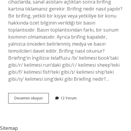
cihazlarda, sanal asistanı açtıktan sonra brifing
kartına tıklamanız gerekir. Brifing nedir nasıl yapılır?
Bir brifing, yetkili bir kişiye veya yetkiliye bir konu
hakkında özet bilginin verildiği bir basın
toplantısıdır. Basın toplantısından farkı, bir sunum
kısmının olmamasıdır. Ayrıca brifing kapalıdır,
yalnızca önceden belirlenmiş medya ve basın
temsilcileri davet edilir. Brifing nasıl okunur?
Briefing’in İngilizce telaffuzu /b/ kelimesi book’taki
gibi./r/ kelimesi run’daki gibi./iː/ kelimesi sheep’teki
gibi./f/ kelimesi fish’teki gibi./ɪ/ kelimesi ship’teki
gibi./ŋ/ kelimesi sing’deki gibi Briefing nedir?…
Brifing
Devamını okuyun
12 Yorum
Nasıl
Kaldırılır
Sitemap