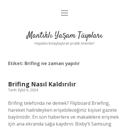
menüyü
Anasayfa
aç
Gizlilik Politikası
Mantıklı Yaşam Tüyoları
Yasal Uyarı
Hayatını kolaylaştıran pratik öneriler!
Hakkımızda
Etiket:
Brifing ne zaman yapılır
Brifing Nasıl Kaldırılır
Tarih: Eylül 6, 2024
Brifing telefonda ne demek? Flipboard Briefing,
hareket halindeyken erişebileceğiniz kişisel gazete
bayiinizdir. En son haberlere ve makalelere erişmek
için ana ekranda sağa kaydırın. Bixby’li Samsung