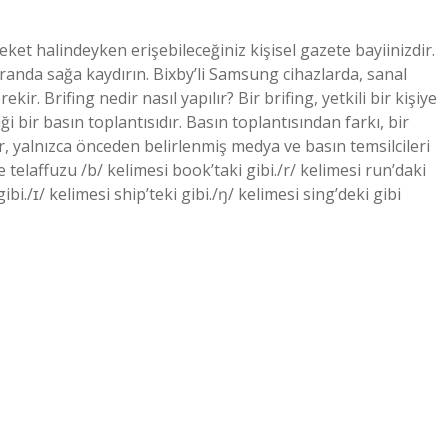
ket halindeyken erişebileceğiniz kişisel gazete bayiinizdir.
anda sağa kaydırın. Bixby’li Samsung cihazlarda, sanal
ir. Brifing nedir nasıl yapılır? Bir brifing, yetkili bir kişiye
ği bir basın toplantısıdır. Basın toplantısından farkı, bir
r, yalnızca önceden belirlenmiş medya ve basın temsilcileri
ce telaffuzu /b/ kelimesi book’taki gibi./r/ kelimesi run’daki
 gibi./ɪ/ kelimesi ship’teki gibi./ŋ/ kelimesi sing’deki gibi