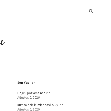
ı
Sidebar
Son Yazılar
hiltonbet yeni giriş
betexper güven
Doğru pozlama nedir ?
Ağustos 6, 2026
Kumsaldaki kumlar nasıl oluşur ?
Ağustos 6, 2026