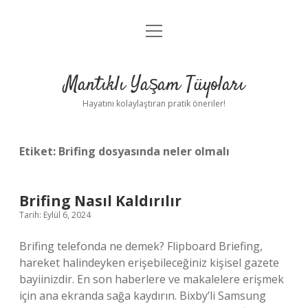
menüyü
Anasayfa
aç
Gizlilik Politikası
Mantıklı Yaşam Tüyoları
Yasal Uyarı
Hayatını kolaylaştıran pratik öneriler!
Hakkımızda
Etiket:
Brifing dosyasında neler olmalı
Brifing Nasıl Kaldırılır
Tarih: Eylül 6, 2024
Brifing telefonda ne demek? Flipboard Briefing,
hareket halindeyken erişebileceğiniz kişisel gazete
bayiinizdir. En son haberlere ve makalelere erişmek
için ana ekranda sağa kaydırın. Bixby’li Samsung