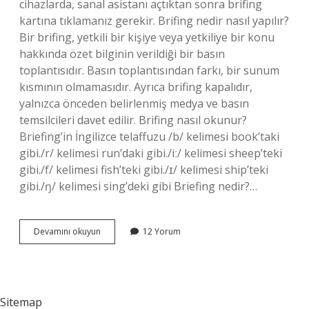
cihazlarda, sanal asistanı açtıktan sonra brifing
kartına tıklamanız gerekir. Brifing nedir nasıl yapılır?
Bir brifing, yetkili bir kişiye veya yetkiliye bir konu
hakkında özet bilginin verildiği bir basın
toplantısıdır. Basın toplantısından farkı, bir sunum
kısmının olmamasıdır. Ayrıca brifing kapalıdır,
yalnızca önceden belirlenmiş medya ve basın
temsilcileri davet edilir. Brifing nasıl okunur?
Briefing’in İngilizce telaffuzu /b/ kelimesi book’taki
gibi./r/ kelimesi run’daki gibi./iː/ kelimesi sheep’teki
gibi./f/ kelimesi fish’teki gibi./ɪ/ kelimesi ship’teki
gibi./ŋ/ kelimesi sing’deki gibi Briefing nedir?…
Brifing
Devamını okuyun
12 Yorum
Nasıl
Kaldırılır
Sitemap