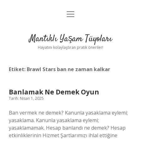
menüyü
Anasayfa
aç
Gizlilik Politikası
Mantıklı Yaşam Tüyoları
Yasal Uyarı
Hayatını kolaylaştıran pratik öneriler!
Hakkımızda
Etiket:
Brawl Stars ban ne zaman kalkar
Banlamak Ne Demek Oyun
Tarih: Nisan 1, 2025
Ban vermek ne demek? Kanunla yasaklama eylemi;
yasaklama. Kanunla yasaklama eylemi;
yasaklamamak. Hesap banlandı ne demek? Hesap
etkinliklerinin Hizmet Şartlarımızı ihlal ettiğine