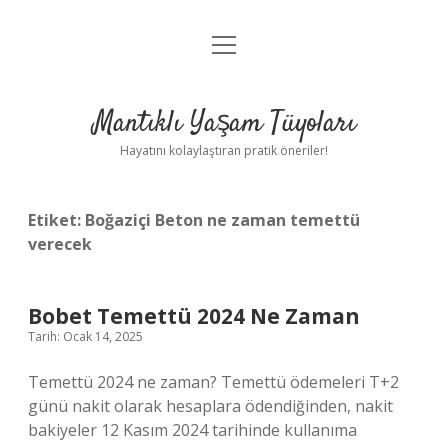
menüyü
Anasayfa
aç
Gizlilik Politikası
Mantıklı Yaşam Tüyoları
Yasal Uyarı
Hayatını kolaylaştıran pratik öneriler!
Hakkımızda
Etiket:
Boğaziçi Beton ne zaman temettü
verecek
Bobet Temettü 2024 Ne Zaman
Tarih: Ocak 14, 2025
Temettü 2024 ne zaman? Temettü ödemeleri T+2
günü nakit olarak hesaplara ödendiğinden, nakit
bakiyeler 12 Kasım 2024 tarihinde kullanıma