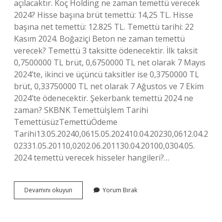
açılacaktır. Koç Holding ne zaman temettü verecek
2024? Hisse başına brüt temettü: 14,25 TL. Hisse
başına net temettü: 12.825 TL. Temettü tarihi: 22
Kasım 2024. Boğaziçi Beton ne zaman temettü
verecek? Temettü 3 taksitte ödenecektir. İlk taksit
0,7500000 TL brüt, 0,6750000 TL net olarak 7 Mayıs
2024’te, ikinci ve üçüncü taksitler ise 0,3750000 TL
brüt, 0,33750000 TL net olarak 7 Ağustos ve 7 Ekim
2024’te ödenecektir. Şekerbank temettü 2024 ne
zaman? SKBNK Temettüİşlem Tarihi
TemettüsüzTemettüÖdeme
Tarihi13.05.20240,0615.05.202410.04.20230,0612.04.2
02331.05.20110,0202.06.201130.04.20100,0304.05.
2024 temettü verecek hisseler hangileri?…
Bobet
Devamını okuyun
Yorum Bırak
Temettü
2024
Ne