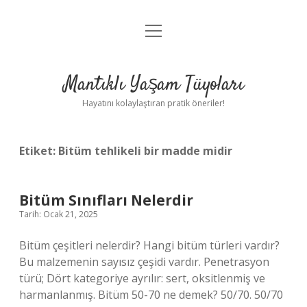
menüyü
Anasayfa
aç
Gizlilik Politikası
Mantıklı Yaşam Tüyoları
Yasal Uyarı
Hayatını kolaylaştıran pratik öneriler!
Hakkımızda
Etiket:
Bitüm tehlikeli bir madde midir
Bitüm Sınıfları Nelerdir
Tarih: Ocak 21, 2025
Bitüm çeşitleri nelerdir? Hangi bitüm türleri vardır?
Bu malzemenin sayısız çeşidi vardır. Penetrasyon
türü; Dört kategoriye ayrılır: sert, oksitlenmiş ve
harmanlanmış. Bitüm 50-70 ne demek? 50/70. 50/70