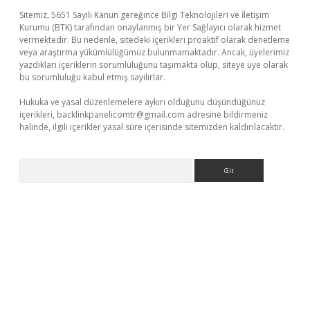
Sitemiz, 5651 Sayılı Kanun gereğince Bilgi Teknolojileri ve İletişim
Kurumu (BTK) tarafından onaylanmış bir Yer Sağlayıcı olarak hizmet
vermektedir. Bu nedenle, sitedeki içerikleri proaktif olarak denetleme
veya araştırma yükümlülüğümüz bulunmamaktadır. Ancak, üyelerimiz
yazdıkları içeriklerin sorumluluğunu taşımakta olup, siteye üye olarak
bu sorumluluğu kabul etmiş sayılırlar.
Hukuka ve yasal düzenlemelere aykırı olduğunu düşündüğünüz
içerikleri,
backlinkpanelicomtr@gmail.com
adresine bildirmeniz
halinde, ilgili içerikler yasal süre içerisinde sitemizden kaldırılacaktır.
Arama
hiltonbet yeni giriş
betexper güvenilir mi
elexbetgiris.org