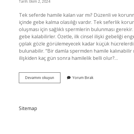
Tarih: Ekim 2, 2024
Tek seferde hamile kalan var mı? Düzenli ve korunması
içinde gebe kalma olasılığı vardır. Tek seferlik korunm
oluşması için sağlıklı spermlerin bulunması gerekir.
gebe kalabilirler. Özetle, ilk cinsel ilişki gebeliği
çıplak gözle görülemeyecek kadar küçük hücrelerdir
bulunabilir. “Bir damla spermden hamile kalınabilir 
ilişkiden kaç gün sonra hamilelik belli olur?…
Tek
Devamını okuyun
Yorum Bırak
Girişte
Hamile
Kalınır
Mı
Sitemap