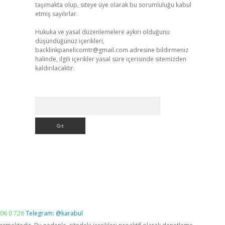
taşımakta olup, siteye üye olarak bu sorumluluğu kabul
etmiş sayılırlar.
Hukuka ve yasal düzenlemelere aykırı olduğunu
düşündüğünüz içerikleri,
backlinkpanelicomtr@gmail.com
adresine bildirmeniz
halinde, ilgili içerikler yasal süre içerisinde sitemizden
kaldırılacaktır.
Arama
06 0 726
Telegram: @karabul