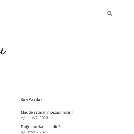
ı
Sidebar
Son Yazılar
hiltonbet yeni giriş
betexper güvenil
Madde satmanın cezası nedir ?
Ağustos 7, 2026
Doğru pozlama nedir ?
Ağustos 6, 2026