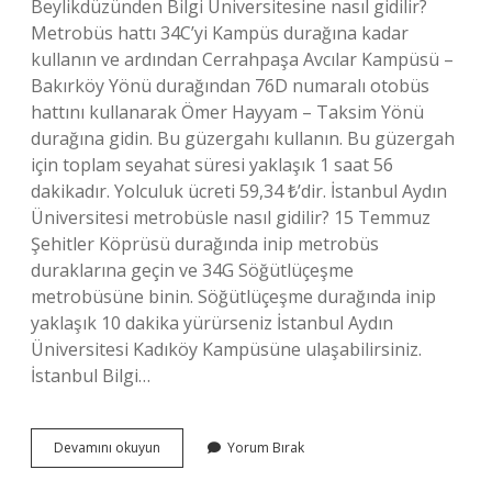
Beylikdüzünden Bilgi Üniversitesine nasıl gidilir?
Metrobüs hattı 34C’yi Kampüs durağına kadar
kullanın ve ardından Cerrahpaşa Avcılar Kampüsü –
Bakırköy Yönü durağından 76D numaralı otobüs
hattını kullanarak Ömer Hayyam – Taksim Yönü
durağına gidin. Bu güzergahı kullanın. Bu güzergah
için toplam seyahat süresi yaklaşık 1 saat 56
dakikadır. Yolculuk ücreti 59,34 ₺’dir. İstanbul Aydın
Üniversitesi metrobüsle nasıl gidilir? 15 Temmuz
Şehitler Köprüsü durağında inip metrobüs
duraklarına geçin ve 34G Söğütlüçeşme
metrobüsüne binin. Söğütlüçeşme durağında inip
yaklaşık 10 dakika yürürseniz İstanbul Aydın
Üniversitesi Kadıköy Kampüsüne ulaşabilirsiniz.
İstanbul Bilgi…
Bilgi
Devamını okuyun
Yorum Bırak
Üniversitesi
Ne