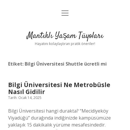
menüyü
Anasayfa
aç
Gizlilik Politikası
Mantıklı Yaşam Tüyoları
Yasal Uyarı
Hayatını kolaylaştıran pratik öneriler!
Hakkımızda
Etiket:
Bilgi Üniversitesi Shuttle ücretli mi
Bilgi Üniversitesi Ne Metrobüsle
Nasıl Gidilir
Tarih: Ocak 14, 2025
Bilgi Üniversitesi hangi durakta? “Mecidiyeköy
Viyadüğü” durağında indiğinizde kampüsümüze
yaklaşık 15 dakikalık yürüme mesafesindedir.