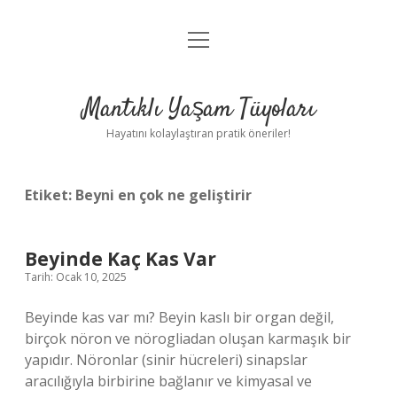
menüyü
Anasayfa
aç
Gizlilik Politikası
Mantıklı Yaşam Tüyoları
Yasal Uyarı
Hayatını kolaylaştıran pratik öneriler!
Hakkımızda
Etiket:
Beyni en çok ne geliştirir
Beyinde Kaç Kas Var
Tarih: Ocak 10, 2025
Beyinde kas var mı? Beyin kaslı bir organ değil,
birçok nöron ve nörogliadan oluşan karmaşık bir
yapıdır. Nöronlar (sinir hücreleri) sinapslar
aracılığıyla birbirine bağlanır ve kimyasal ve