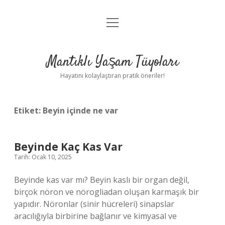
menüyü
Anasayfa
aç
Gizlilik Politikası
Mantıklı Yaşam Tüyoları
Yasal Uyarı
Hayatını kolaylaştıran pratik öneriler!
Hakkımızda
Etiket:
Beyin içinde ne var
Beyinde Kaç Kas Var
Tarih: Ocak 10, 2025
Beyinde kas var mı? Beyin kaslı bir organ değil,
birçok nöron ve nörogliadan oluşan karmaşık bir
yapıdır. Nöronlar (sinir hücreleri) sinapslar
aracılığıyla birbirine bağlanır ve kimyasal ve