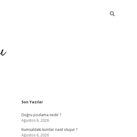
ı
Sidebar
Son Yazılar
hiltonbet yeni giriş
betexper güvenilir
Doğru pozlama nedir ?
Ağustos 6, 2026
Kumsaldaki kumlar nasıl oluşur ?
Ağustos 6, 2026