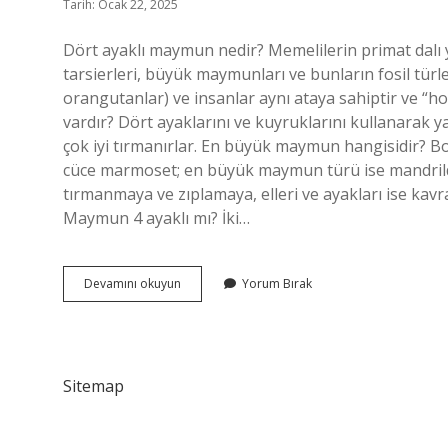
Tarih: Ocak 22, 2025
Dört ayaklı maymun nedir? Memelilerin primat dalı
tarsierleri, büyük maymunları ve bunların fosil türl
orangutanlar) ve insanlar aynı ataya sahiptir ve “h
vardır? Dört ayaklarını ve kuyruklarını kullanarak 
çok iyi tırmanırlar. En büyük maymun hangisidir?
cüce marmoset; en büyük maymun türü ise mandrild
tırmanmaya ve zıplamaya, elleri ve ayakları ise ka
Maymun 4 ayaklı mı? İki…
Maymunun
Devamını okuyun
Yorum Bırak
Kaç
Tane
Ayağı
Vardır
Sitemap