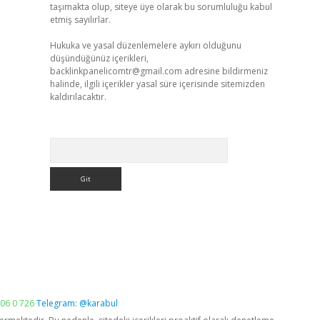
taşımakta olup, siteye üye olarak bu sorumluluğu kabul
etmiş sayılırlar.
Hukuka ve yasal düzenlemelere aykırı olduğunu
düşündüğünüz içerikleri,
backlinkpanelicomtr@gmail.com
adresine bildirmeniz
halinde, ilgili içerikler yasal süre içerisinde sitemizden
kaldırılacaktır.
Arama
06 0 726
Telegram: @karabul