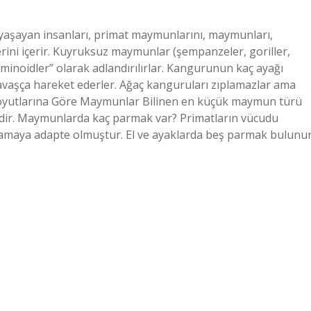
 yaşayan insanları, primat maymunlarını, maymunları,
erini içerir. Kuyruksuz maymunlar (şempanzeler, goriller,
ominoidler” olarak adlandırılırlar. Kangurunun kaç ayağı
yavaşça hareket ederler. Ağaç kanguruları zıplamazlar ama
 Boyutlarına Göre Maymunlar Bilinen en küçük maymun türü
ir. Maymunlarda kaç parmak var? Primatların vücudu
vramaya adapte olmuştur. El ve ayaklarda beş parmak bulunur