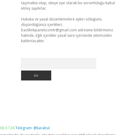
taşımakta olup, siteye üye olarak bu sorumluluğu kabul
etmiş sayılırlar.
Hukuka ve yasal düzenlemelere aykırı olduğunu
düşündüğünüz içerikleri,
backlinkpanelicomtr@gmail.com
adresine bildirmeniz
halinde, ilgili içerikler yasal süre içerisinde sitemizden
kaldırılacaktır.
Arama
06 0 726
Telegram: @karabul