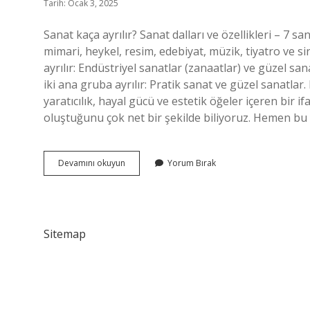
Tarih: Ocak 3, 2025
Sanat kaça ayrılır? Sanat dalları ve özellikleri – 7 san
mimari, heykel, resim, edebiyat, müzik, tiyatro ve s
ayrılır: Endüstriyel sanatlar (zanaatlar) ve güzel sa
iki ana gruba ayrılır: Pratik sanat ve güzel sanatlar.
yaratıcılık, hayal gücü ve estetik öğeler içeren bir i
oluştuğunu çok net bir şekilde biliyoruz. Hemen bu y
Sanat
Devamını okuyun
Yorum Bırak
Kendi
Içinde
Kaça
Ayrılır
Sitemap