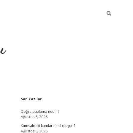
ı
Sidebar
Son Yazılar
hiltonbet yeni giriş
betexper güv
Doğru pozlama nedir ?
Ağustos 6, 2026
Kumsaldaki kumlar nasıl oluşur ?
Ağustos 6, 2026