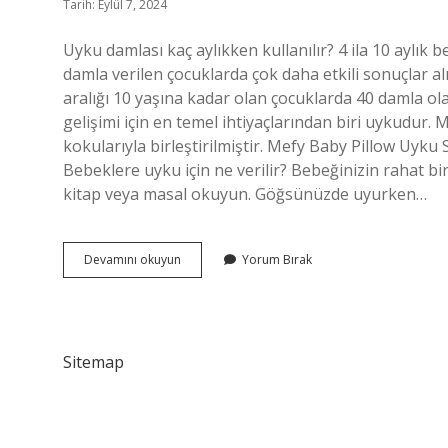
Tarih: Eylül 7, 2024
Uyku damlası kaç aylıkken kullanılır? 4 ila 10 aylı
damla verilen çocuklarda çok daha etkili sonuçlar al
aralığı 10 yaşına kadar olan çocuklarda 40 damla olar
gelişimi için en temel ihtiyaçlarından biri uykudur.
kokularıyla birleştirilmiştir. Mefy Baby Pillow Uyku S
Bebeklere uyku için ne verilir? Bebeğinizin rahat bir
kitap veya masal okuyun. Göğsünüzde uyurken…
Bebekler
Devamını okuyun
Yorum Bırak
Için
Uyku
Damlası
Var
Mı
Sitemap