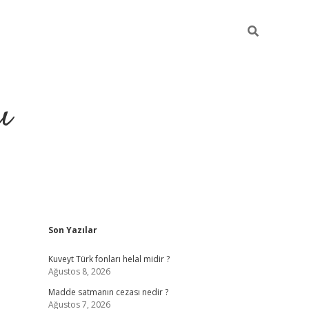
ı
Sidebar
Son Yazılar
hiltonbet yeni giriş
betexper güvenili
Kuveyt Türk fonları helal midir ?
Ağustos 8, 2026
Madde satmanın cezası nedir ?
Ağustos 7, 2026