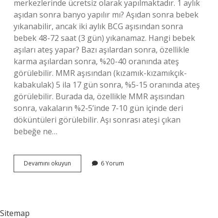
merkezlerinde ücretsiz olarak yapılmaktadır. 1 aylık
aşıdan sonra banyo yapılır mı? Aşıdan sonra bebek
yıkanabilir, ancak iki aylık BCG aşısından sonra
bebek 48-72 saat (3 gün) yıkanamaz. Hangi bebek
aşıları ateş yapar? Bazı aşılardan sonra, özellikle
karma aşılardan sonra, %20-40 oranında ateş
görülebilir. MMR aşısından (kızamık-kızamıkçık-
kabakulak) 5 ila 17 gün sonra, %5-15 oranında ateş
görülebilir. Burada da, özellikle MMR aşısından
sonra, vakaların %2-5’inde 7-10 gün içinde deri
döküntüleri görülebilir. Aşı sonrası ateşi çıkan
bebeğe ne…
1
Devamını okuyun
6 Yorum
Ay
Aşısı
Ateş
Yapar
Mı
Sitemap