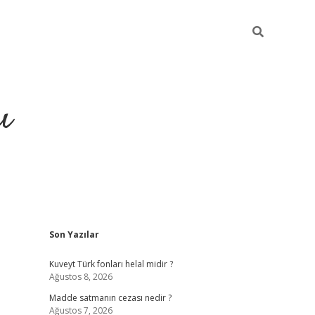
ı
Sidebar
Son Yazılar
Kuveyt Türk fonları helal midir ?
Ağustos 8, 2026
Madde satmanın cezası nedir ?
Ağustos 7, 2026