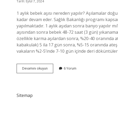
Tarih: Eylül 7, 2024
1 aylık bebek aşısı nereden yapılır? Aşılamalar do
kadar devam eder. Sağlık Bakanlığı programı kapsam
yapılmaktadır. 1 aylık aşıdan sonra banyo yapılır mı
aşısından sonra bebek 48-72 saat (3 gün) yıkanamaz
özellikle karma aşılardan sonra, %20-40 oranında a
kabakulak) 5 ila 17 gün sonra, %5-15 oranında ateş 
vakaların %2-5’inde 7-10 gün içinde deri döküntüleri
1
Devamını okuyun
6 Yorum
Ay
Aşısı
Ateş
Yapar
Mı
Sitemap