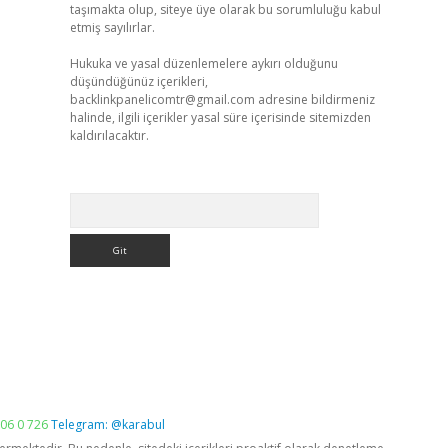
taşımakta olup, siteye üye olarak bu sorumluluğu kabul
etmiş sayılırlar.
Hukuka ve yasal düzenlemelere aykırı olduğunu
düşündüğünüz içerikleri,
backlinkpanelicomtr@gmail.com
adresine bildirmeniz
halinde, ilgili içerikler yasal süre içerisinde sitemizden
kaldırılacaktır.
Arama
06 0 726
Telegram: @karabul