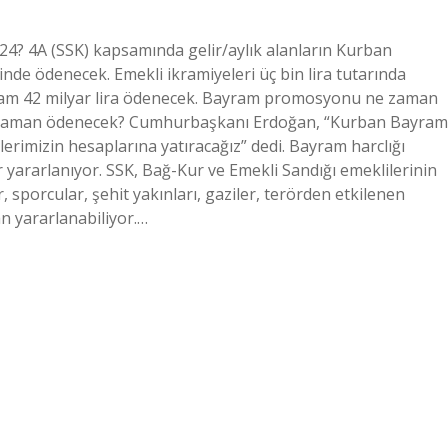
4? 4A (SSK) kapsamında gelir/aylık alanların Kurban
nde ödenecek. Emekli ikramiyeleri üç bin lira tutarında
plam 42 milyar lira ödenecek. Bayram promosyonu ne zaman
e zaman ödenecek? Cumhurbaşkanı Erdoğan, “Kurban Bayram
ilerimizin hesaplarına yatıracağız” dedi. Bayram harclığı
yararlanıyor. SSK, Bağ-Kur ve Emekli Sandığı emeklilerinin
ar, sporcular, şehit yakınları, gaziler, terörden etkilenen
an yararlanabiliyor.…