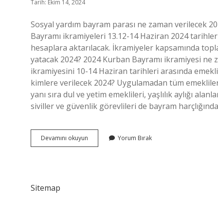
Tarih: Ekim 14, 2024
Sosyal yardım bayram parası ne zaman verilecek 202
Bayramı ikramiyeleri 13.12-14 Haziran 2024 tarihleri
hesaplara aktarılacak. İkramiyeler kapsamında to
yatacak 2024? 2024 Kurban Bayramı ikramiyesi n
ikramiyesini 10-14 Haziran tarihleri ​​arasında emekl
kimlere verilecek 2024? Uygulamadan tüm emekliler 
yanı sıra dul ve yetim emeklileri, yaşlılık aylığı alanl
siviller ve güvenlik görevlileri de bayram harçlığınd
Bayram
Devamını okuyun
Yorum Bırak
Harçlığı
Ne
Zaman
Alınacak
Sitemap