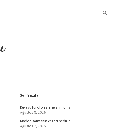
ı
Sidebar
Son Yazılar
hiltonbet yeni giriş
betexper güvenili
Kuveyt Türk fonları helal midir ?
Ağustos 8, 2026
Madde satmanın cezası nedir ?
Ağustos 7, 2026