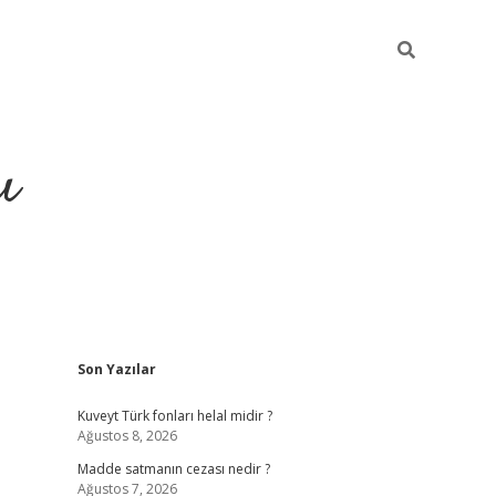
ı
Sidebar
Son Yazılar
hiltonbet yeni giriş
betexper güvenili
Kuveyt Türk fonları helal midir ?
Ağustos 8, 2026
Madde satmanın cezası nedir ?
Ağustos 7, 2026