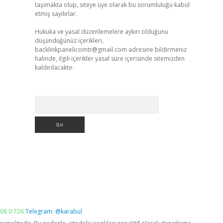
taşımakta olup, siteye üye olarak bu sorumluluğu kabul
etmiş sayılırlar.
Hukuka ve yasal düzenlemelere aykırı olduğunu
düşündüğünüz içerikleri,
backlinkpanelicomtr@gmail.com
adresine bildirmeniz
halinde, ilgili içerikler yasal süre içerisinde sitemizden
kaldırılacaktır.
Arama
06 0 726
Telegram: @karabul