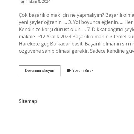
Tarih: Ekim 8, 2024
Çok başarılı olmak için ne yapmalıyım? Başarılı ol
yeni şeyler öğrenin. … 3. Yol boyunca eğlenin. … Her
Kendinize karşı dürüst olun. … 7. Dikkat dağıtıcı şey
makale…•12 Aralık 2023 Başarılı olmanın 3 temel kural
Harekete geç Bu kadar basit. Başarılı olmanın sırrı n
özgüvene sahip olması gerekir. Sadece kendine güve
Başarılı
Devamını okuyun
Yorum Bırak
Olmak
Için
Ne
Yapmali
Sitemap