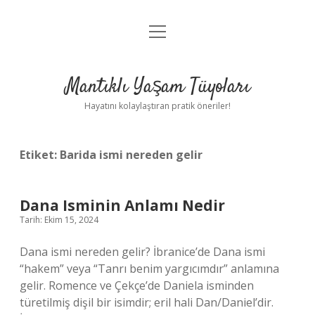
menüyü
Anasayfa
aç
Gizlilik Politikası
Mantıklı Yaşam Tüyoları
Yasal Uyarı
Hayatını kolaylaştıran pratik öneriler!
Hakkımızda
Etiket:
Barida ismi nereden gelir
Dana Isminin Anlamı Nedir
Tarih: Ekim 15, 2024
Dana ismi nereden gelir? İbranice’de Dana ismi
“hakem” veya “Tanrı benim yargıcımdır” anlamına
gelir. Romence ve Çekçe’de Daniela isminden
türetilmiş dişil bir isimdir; eril hali Dan/Daniel’dir.