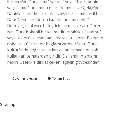
İbranice’de Dana ismi “hakem” veya “Tanrı benim
yargıcımdır” anlamına gelir. Romence ve Çekçe’de
Daniela isminden türetilmiş dişil bir isimdir; eril hali
Dan/Daniel’dir. Deren isminin anlamı nedir?
Derleyici, toplayıcı, birleştirici, tırmık, vesah. Deren
ismi Türk kökenli bir kelimedir ve sıklıkla “akarsu”
veya “akıntı” ile eşanlamlı olarak kullanılır. Bu ismin
doğal ve kültürel bir bağlamı vardır, çünkü Türk
kültüründe doğal unsurları adlandırmada en çok
kullanılan temalardan biridir. Dal isminin anlamı
nedir? Özellikle dikkat çeken, ağacın gövdesinden…
Dana
Devamını okuyun
Yorum Bırak
Isminin
Anlamı
Nedir
Sitemap