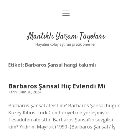
menüyü
Anasayfa
aç
Gizlilik Politikası
Mantıklı Yaşam Tüyoları
Yasal Uyarı
Hayatını kolaylaştıran pratik öneriler!
Hakkımızda
Etiket:
Barbaros Şansal hangi takımlı
Barbaros Şansal Hiç Evlendi Mi
Tarih: Ekim 30, 2024
Barbaros Şansal ateist mi? Barbaros Şansal bugün
Kuzey Kıbrıs Türk Cumhuriyeti’ne yerleşmiştir.
Tesadüfen ateisttir. Barbaros Şansal’ın sevgilisi
kim? Yıldırım Mayruk (1990–)Barbaros Şansal / İş