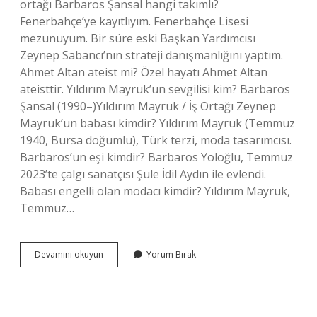
ortağı Barbaros Şansal hangi takımlı?
Fenerbahçe’ye kayıtlıyım. Fenerbahçe Lisesi
mezunuyum. Bir süre eski Başkan Yardımcısı
Zeynep Sabancı’nın strateji danışmanlığını yaptım.
Ahmet Altan ateist mi? Özel hayatı Ahmet Altan
ateisttir. Yıldırım Mayruk’un sevgilisi kim? Barbaros
Şansal (1990–)Yıldırım Mayruk / İş Ortağı Zeynep
Mayruk’un babası kimdir? Yıldırım Mayruk (Temmuz
1940, Bursa doğumlu), Türk terzi, moda tasarımcısı.
Barbaros’un eşi kimdir? Barbaros Yoloğlu, Temmuz
2023’te çalgı sanatçısı Şule İdil Aydın ile evlendi.
Babası engelli olan modacı kimdir? Yıldırım Mayruk,
Temmuz…
Barbaros
Devamını okuyun
Yorum Bırak
Şansal
Hiç
Evlendi
Mi