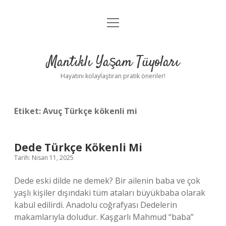
menüyü
Anasayfa
aç
Gizlilik Politikası
Mantıklı Yaşam Tüyoları
Yasal Uyarı
Hayatını kolaylaştıran pratik öneriler!
Hakkımızda
Etiket:
Avuç Türkçe kökenli mi
Dede Türkçe Kökenli Mi
Tarih: Nisan 11, 2025
Dede eski dilde ne demek? Bir ailenin baba ve çok
yaşlı kişiler dışındaki tüm ataları büyükbaba olarak
kabul edilirdi. Anadolu coğrafyası Dedelerin
makamlarıyla doludur. Kaşgarlı Mahmud “baba”