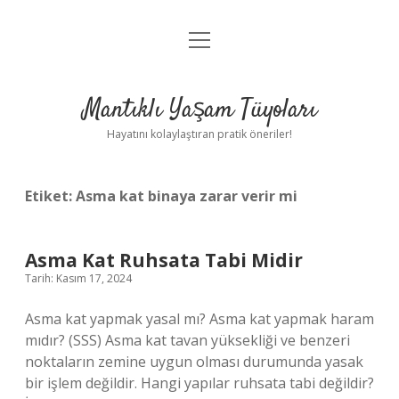
menüyü
Anasayfa
aç
Gizlilik Politikası
Mantıklı Yaşam Tüyoları
Yasal Uyarı
Hayatını kolaylaştıran pratik öneriler!
Hakkımızda
Etiket:
Asma kat binaya zarar verir mi
Asma Kat Ruhsata Tabi Midir
Tarih: Kasım 17, 2024
Asma kat yapmak yasal mı? Asma kat yapmak haram
mıdır? (SSS) Asma kat tavan yüksekliği ve benzeri
noktaların zemine uygun olması durumunda yasak
bir işlem değildir. Hangi yapılar ruhsata tabi değildir?