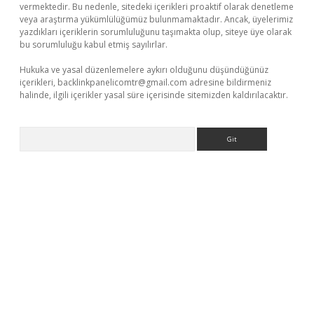
vermektedir. Bu nedenle, sitedeki içerikleri proaktif olarak denetleme
veya araştırma yükümlülüğümüz bulunmamaktadır. Ancak, üyelerimiz
yazdıkları içeriklerin sorumluluğunu taşımakta olup, siteye üye olarak
bu sorumluluğu kabul etmiş sayılırlar.
Hukuka ve yasal düzenlemelere aykırı olduğunu düşündüğünüz
içerikleri,
backlinkpanelicomtr@gmail.com
adresine bildirmeniz
halinde, ilgili içerikler yasal süre içerisinde sitemizden kaldırılacaktır.
Arama
üvenilir mi
elexbetgiris.org