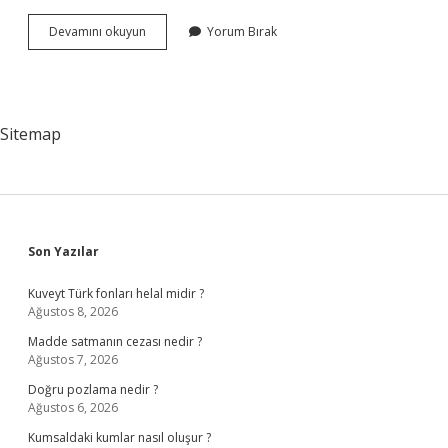
Lozan
Devamını okuyun
Yorum Bırak
Barış
Antlaşmasında
Azınlıklar
Türk
Vatandaşı
Sitemap
Sayılmış
Mıdır
Sidebar
Son Yazılar
Kuveyt Türk fonları helal midir ?
Ağustos 8, 2026
Madde satmanın cezası nedir ?
Ağustos 7, 2026
Doğru pozlama nedir ?
Ağustos 6, 2026
Kumsaldaki kumlar nasıl oluşur ?