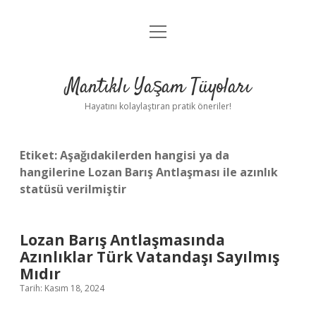
menüyü
Anasayfa
aç
Gizlilik Politikası
Mantıklı Yaşam Tüyoları
Yasal Uyarı
Hayatını kolaylaştıran pratik öneriler!
Hakkımızda
Etiket:
Aşağıdakilerden hangisi ya da
hangilerine Lozan Barış Antlaşması ile azınlık
statüsü verilmiştir
Lozan Barış Antlaşmasında
Azınlıklar Türk Vatandaşı Sayılmış
Mıdır
Tarih: Kasım 18, 2024