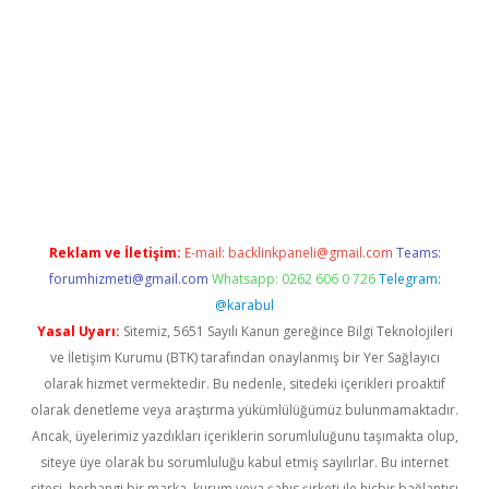
üvenilir mi
elexbetgiris.org
Reklam ve İletişim:
E-mail:
backlinkpaneli@gmail.com
Teams:
forumhizmeti@gmail.com
Whatsapp: 0262 606 0 726
Telegram:
@karabul
Yasal Uyarı:
Sitemiz, 5651 Sayılı Kanun gereğince Bilgi Teknolojileri
ve İletişim Kurumu (BTK) tarafından onaylanmış bir Yer Sağlayıcı
olarak hizmet vermektedir. Bu nedenle, sitedeki içerikleri proaktif
olarak denetleme veya araştırma yükümlülüğümüz bulunmamaktadır.
Ancak, üyelerimiz yazdıkları içeriklerin sorumluluğunu taşımakta olup,
siteye üye olarak bu sorumluluğu kabul etmiş sayılırlar. Bu internet
sitesi, herhangi bir marka, kurum veya şahıs şirketi ile hiçbir bağlantısı