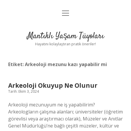
menüyü
Anasayfa
aç
Gizlilik Politikası
Mantıklı Yaşam Tüyoları
Yasal Uyarı
Hayatını kolaylaştıran pratik öneriler!
Hakkımızda
Etiket:
Arkeoloji mezunu kazı yapabilir mi
Arkeoloji Okuyup Ne Olunur
Tarih: Ekim 3, 2024
Arkeoloji mezunuyum ne iş yapabilirim?
Arkeologların çalışma alanları; üniversiteler (öğretim
görevlisi veya araştırmacı olarak), Müzeler ve Anıtlar
Genel Müdürlüğü’ne bağlı çeşitli müzeler, kültür ve