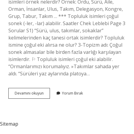
isimleri örnek nelerdir? Örnek: Ordu, Sürü, Aile,
Orman, İnsanlar, Ulus, Takım, Delegasyon, Kongre,
Grup, Tabur, Takım … *** Topluluk isimleri çoğul
sonek (-ler, -lar) alabilir. Saatler Chek Leblebi Page 3
Sorular S1) “Sürü, ulus, takımlar, sokaklar”
kelimelerinden kaç tanesi ortak isimlerdir? Topluluk
ismine çoğul eki alırsa ne olur? 3-Topizm adı: Çoğul
sonek almasalar bile birden fazla varlığı karşılayan
isimlerdir. ⚐ Topluluk isimleri çoğul eki alabilir.
“Ormanlarımızı korumalıyız. »Takımlar sahada yer
aldı. “Sürüleri yaz aylarında platoya…
Çoğul
Devamını okuyun
Yorum Bırak
Topluluk
Ne
Demek
Sitemap