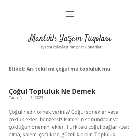
menüyü
Anasayfa
aç
Gizlilik Politikası
Mantıklı Yaşam Tüyoları
Yasal Uyarı
Hayatını kolaylaştıran pratik öneriler!
Hakkımızda
Etiket:
Arı tekil mi çoğul mu topluluk mu
Çoğul Topluluk Ne Demek
Tarih: Nisan 1, 2025
Çoğul nedir örnek veriniz? Çoğul sonekler veya
çokluk ekleri benzersiz isimlerin sonundadır ve
çokluğun önemini ekler. Türk’teki çoğul bağlar -Eer:
elma, kalem, çocuklar, güzelliklerdir. Topluluk