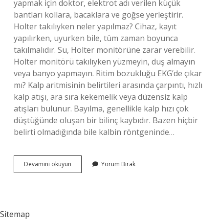
yapmak için doktor, elektrot adı verilen küçük
bantları kollara, bacaklara ve göğse yerleştirir.
Holter takılıyken neler yapılmaz? Cihaz, kayıt
yapılırken, uyurken bile, tüm zaman boyunca
takılmalıdır. Su, Holter monitörüne zarar verebilir.
Holter monitörü takılıyken yüzmeyin, duş almayın
veya banyo yapmayın. Ritim bozukluğu EKG’de çıkar
mı? Kalp aritmisinin belirtileri arasında çarpıntı, hızlı
kalp atışı, ara sıra kekemelik veya düzensiz kalp
atışları bulunur. Bayılma, genellikle kalp hızı çok
düştüğünde oluşan bir bilinç kaybıdır. Bazen hiçbir
belirti olmadığında bile kalbin röntgeninde…
Kalp
Devamını okuyun
Yorum Bırak
Ritim
Testi
Nasıl
Yapılır
Sitemap