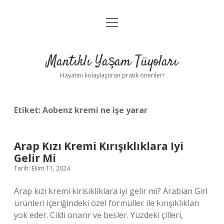
menüyü
Anasayfa
aç
Gizlilik Politikası
Mantıklı Yaşam Tüyoları
Yasal Uyarı
Hayatını kolaylaştıran pratik öneriler!
Hakkımızda
Etiket:
Aobenz kremi ne işe yarar
Arap Kızı Kremi Kırışıklıklara Iyi
Gelir Mi
Tarih: Ekim 11, 2024
Arap kızı kremi kirisikliklara iyi gelir mi? Arabian Girl
ürünleri içeriğindeki özel formüller ile kırışıklıkları
yok eder. Cildi onarır ve besler. Yüzdeki çilleri,