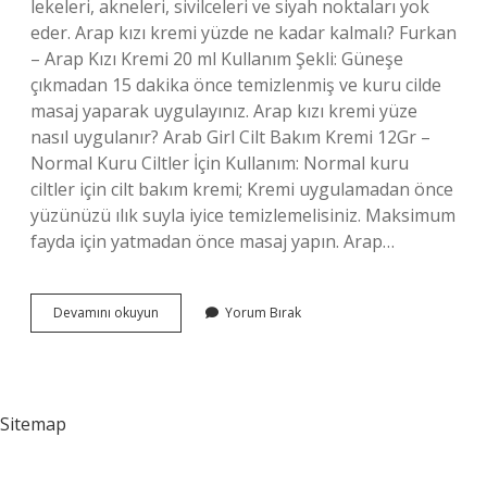
lekeleri, akneleri, sivilceleri ve siyah noktaları yok
eder. Arap kızı kremi yüzde ne kadar kalmalı? Furkan
– Arap Kızı Kremi 20 ml Kullanım Şekli: Güneşe
çıkmadan 15 dakika önce temizlenmiş ve kuru cilde
masaj yaparak uygulayınız. Arap kızı kremi yüze
nasıl uygulanır? Arab Girl Cilt Bakım Kremi 12Gr –
Normal Kuru Ciltler İçin Kullanım: Normal kuru
ciltler için cilt bakım kremi; Kremi uygulamadan önce
yüzünüzü ılık suyla iyice temizlemelisiniz. Maksimum
fayda için yatmadan önce masaj yapın. Arap…
Arap
Devamını okuyun
Yorum Bırak
Kızı
Kremi
Kırışıklıklara
Iyi
Gelir
Sitemap
Mi