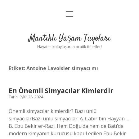
menüyü
Anasayfa
aç
Gizlilik Politikası
Mantıklı Yaşam Tüyoları
Yasal Uyarı
Hayatını kolaylaştıran pratik öneriler!
Hakkımızda
Etiket:
Antoine Lavoisier simyacı mı
En Önemli Simyacılar Kimlerdir
Tarih: Eylül 28, 2024
Önemli simyacılar kimlerdir? Bazı ünlü
simyacılarBazı ünlü simyacılar. A. Cabir bin Hayyan. …
B. Ebu Bekir er-Razi. Hem Doğu’da hem de Batı’da
modern kimyanın kurucusu kabul edilen Ebu Bekir