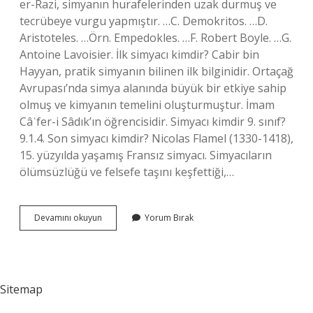
er-Razi, simyanın hurafelerinden uzak durmuş ve
tecrübeye vurgu yapmıştır. …C. Demokritos. …D.
Aristoteles. …Örn. Empedokles. …F. Robert Boyle. …G.
Antoine Lavoisier. İlk simyacı kimdir? Cabir bin
Hayyan, pratik simyanın bilinen ilk bilginidir. Ortaçağ
Avrupası’nda simya alanında büyük bir etkiye sahip
olmuş ve kimyanın temelini oluşturmuştur. İmam
Câʿfer-i Sâdık’ın öğrencisidir. Simyacı kimdir 9. sınıf?
9.1.4. Son simyacı kimdir? Nicolas Flamel (1330-1418),
15. yüzyılda yaşamış Fransız simyacı. Simyacıların
ölümsüzlüğü ve felsefe taşını keşfettiği,…
En
Devamını okuyun
Yorum Bırak
Önemli
Simyacılar
Kimlerdir
Sitemap