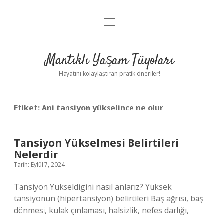
menüyü
Anasayfa
aç
Gizlilik Politikası
Mantıklı Yaşam Tüyoları
Yasal Uyarı
Hayatını kolaylaştıran pratik öneriler!
Hakkımızda
Etiket:
Ani tansiyon yükselince ne olur
Tansiyon Yükselmesi Belirtileri
Nelerdir
Tarih: Eylül 7, 2024
Tansiyon Yukseldigini nasıl anlarız? Yüksek
tansiyonun (hipertansiyon) belirtileri Baş ağrısı, baş
dönmesi, kulak çınlaması, halsizlik, nefes darlığı,