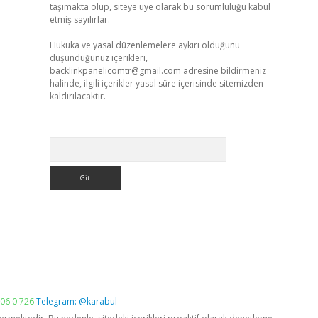
taşımakta olup, siteye üye olarak bu sorumluluğu kabul
etmiş sayılırlar.
Hukuka ve yasal düzenlemelere aykırı olduğunu
düşündüğünüz içerikleri,
backlinkpanelicomtr@gmail.com
adresine bildirmeniz
halinde, ilgili içerikler yasal süre içerisinde sitemizden
kaldırılacaktır.
Arama
06 0 726
Telegram: @karabul