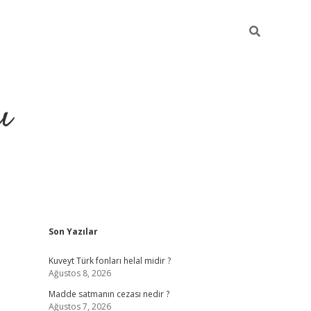
ı
Sidebar
Son Yazılar
hiltonbet yeni giriş
betexper güvenili
Kuveyt Türk fonları helal midir ?
Ağustos 8, 2026
Madde satmanın cezası nedir ?
Ağustos 7, 2026