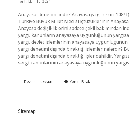
Tarih: Ekim 15, 2024
Anayasal denetim nedir? Anayasa’ya göre (m. 148/1
Türkiye Büyük Millet Meclisi içtüzüklerinin Anayasa
Anayasa değişikliklerini sadece şekil bakımından inc
yargı, kanunların anayasaya uygunluğunun yargısal
yargı, devlet işlemlerinin anayasaya uygunluğunun 
yargı denetimi dışında bıraktığı işlemler nelerdir? B
yargı denetimi dışında bıraktığı işler dahildir. Yarg
vergi kanunlarının anayasaya uygunluğunun yargısa
Anayasal
Devamını okuyun
Yorum Bırak
Yargı
Denetimi
Nedir
Sitemap