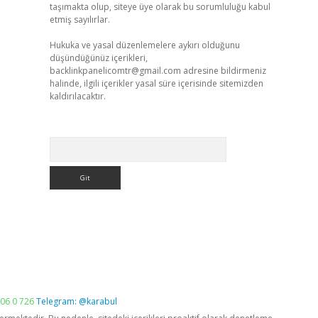
taşımakta olup, siteye üye olarak bu sorumluluğu kabul
etmiş sayılırlar.
Hukuka ve yasal düzenlemelere aykırı olduğunu
düşündüğünüz içerikleri,
backlinkpanelicomtr@gmail.com
adresine bildirmeniz
halinde, ilgili içerikler yasal süre içerisinde sitemizden
kaldırılacaktır.
Arama
06 0 726
Telegram: @karabul