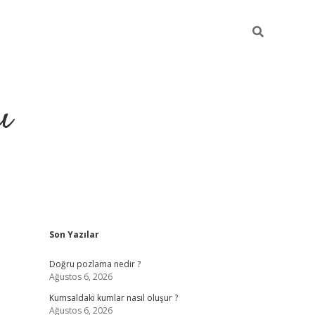
ı
Sidebar
Son Yazılar
hiltonbet yeni giriş
betexper güvenili
Doğru pozlama nedir ?
Ağustos 6, 2026
Kumsaldaki kumlar nasıl oluşur ?
Ağustos 6, 2026