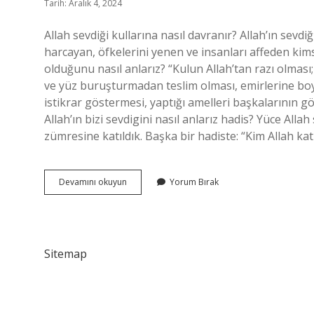
Tarih: Aralık 4, 2024
Allah sevdiği kullarına nasıl davranır? Allah’ın sevdi
harcayan, öfkelerini yenen ve insanları affeden kimsel
olduğunu nasıl anlarız? “Kulun Allah’tan razı olmas
ve yüz buruşturmadan teslim olması, emirlerine boy
istikrar göstermesi, yaptığı amelleri başkalarının 
Allah’ın bizi sevdigini nasıl anlarız hadis? Yüce Allah 
zümresine katıldık. Başka bir hadiste: “Kim Allah kat
Allahın
Devamını okuyun
Yorum Bırak
Bizi
Sevdiğini
Nereden
Anlayabiliriz
Sitemap