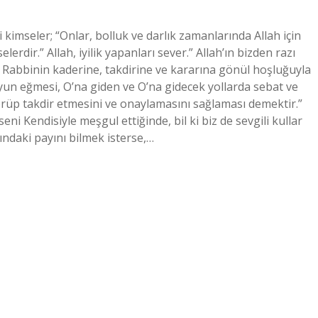
ği kimseler; “Onlar, bolluk ve darlık zamanlarında Allah için
erdir.” Allah, iyilik yapanları sever.” Allah’ın bizden razı
ı; Rabbinin kaderine, takdirine ve kararına gönül hoşluğuyla
un eğmesi, O’na giden ve O’na gidecek yollarda sebat ve
görüp takdir etmesini ve onaylamasını sağlaması demektir.”
seni Kendisiyle meşgul ettiğinde, bil ki biz de sevgili kullar
ındaki payını bilmek isterse,…