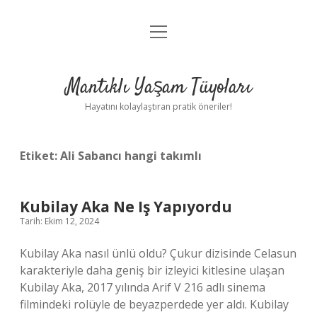
menüyü
Anasayfa
aç
Gizlilik Politikası
Mantıklı Yaşam Tüyoları
Yasal Uyarı
Hayatını kolaylaştıran pratik öneriler!
Hakkımızda
Etiket:
Ali Sabancı hangi takımlı
Kubilay Aka Ne Iş Yapıyordu
Tarih: Ekim 12, 2024
Kubilay Aka nasıl ünlü oldu? Çukur dizisinde Celasun
karakteriyle daha geniş bir izleyici kitlesine ulaşan
Kubilay Aka, 2017 yılında Arif V 216 adlı sinema
filmindeki rolüyle de beyazperdede yer aldı. Kubilay