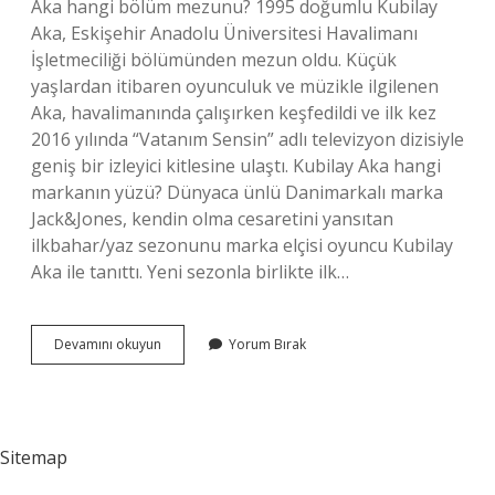
Aka hangi bölüm mezunu? 1995 doğumlu Kubilay
Aka, Eskişehir Anadolu Üniversitesi Havalimanı
İşletmeciliği bölümünden mezun oldu. Küçük
yaşlardan itibaren oyunculuk ve müzikle ilgilenen
Aka, havalimanında çalışırken keşfedildi ve ilk kez
2016 yılında “Vatanım Sensin” adlı televizyon dizisiyle
geniş bir izleyici kitlesine ulaştı. Kubilay Aka hangi
markanın yüzü? Dünyaca ünlü Danimarkalı marka
Jack&Jones, kendin olma cesaretini yansıtan
ilkbahar/yaz sezonunu marka elçisi oyuncu Kubilay
Aka ile tanıttı. Yeni sezonla birlikte ilk…
Kubilay
Devamını okuyun
Yorum Bırak
Aka
Ne
Iş
Yapıyordu
Sitemap