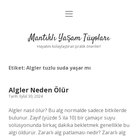
menüyü
Anasayfa
aç
Gizlilik Politikası
Mantıklı Yaşam Tüyoları
Yasal Uyarı
Hayatını kolaylaştıran pratik öneriler!
Hakkımızda
Etiket:
Algler tuzlu suda yaşar mı
Algler Neden Ölür
Tarih: Eylül 30, 2024
Algler nasıl ölür? Bu alg normalde sadece bitkilerde
bulunur. Zayıf (yüzde 5 ila 10) bir çamaşır suyu
solüsyonunda birkaç dakika bekletmek genellikle bu
algi öldürür. Zararlı alg patlaması nedir? Zararlı alg