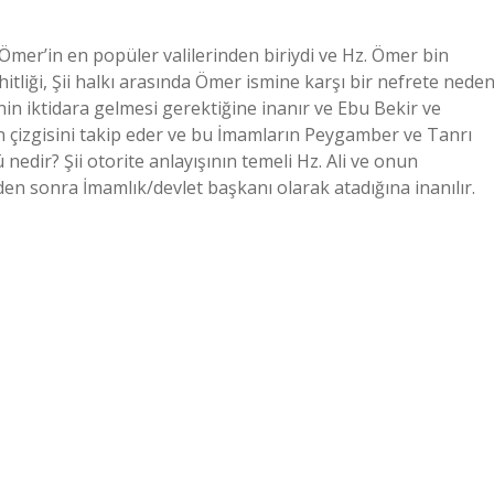
Ömer’in en popüler valilerinden biriydi ve Hz. Ömer bin
 şehitliği, Şii halkı arasında Ömer ismine karşı bir nefrete nede
’nin iktidara gelmesi gerektiğine inanır ve Ebu Bekir ve
rın çizgisini takip eder ve bu İmamların Peygamber ve Tanrı
 nedir? Şii otorite anlayışının temeli Hz. Ali ve onun
den sonra İmamlık/devlet başkanı olarak atadığına inanılır.