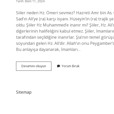
Tarih: Ekim 11, 2024
Siiler neden Hz. Ömeri sevmez? Hazreti Amr bin As. 
Sad’ın Ali’ye (ra) karşı isyanı. Hüseyin’in (ra) trajik
oldu. Şiiler Hz Muhammed’e inanır mı? Şiiler, Hz. Ali
diğerlerinin halifeliğini kabul etmez. Şiiler, İmamla
tarafından seçildiğine inanırlar. Şia’nın temel görüşü
soyundan gelen Hz. Ali’dir. Allah’ın onu Peygamber’
Bu anlayışa dayanarak, İmamları…
Şiiler
Devamını okuyun
Yorum Bırak
Neden
3
Halifeyi
Sevmez
Sitemap