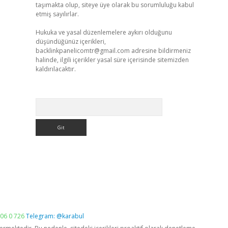
taşımakta olup, siteye üye olarak bu sorumluluğu kabul
etmiş sayılırlar.
Hukuka ve yasal düzenlemelere aykırı olduğunu
düşündüğünüz içerikleri,
backlinkpanelicomtr@gmail.com
adresine bildirmeniz
halinde, ilgili içerikler yasal süre içerisinde sitemizden
kaldırılacaktır.
Arama
06 0 726
Telegram: @karabul