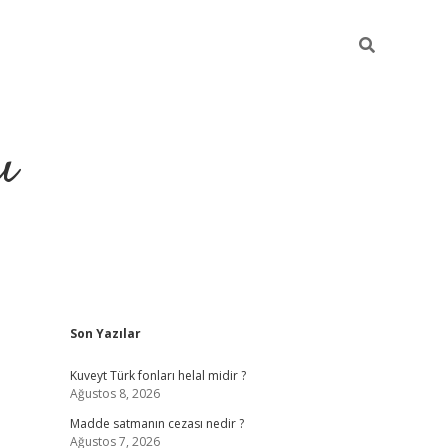
ı
Sidebar
Son Yazılar
hiltonbet yeni giriş
betexper güvenilir
Kuveyt Türk fonları helal midir ?
Ağustos 8, 2026
Madde satmanın cezası nedir ?
Ağustos 7, 2026