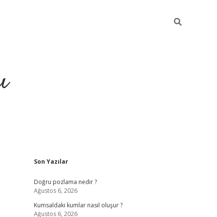
ı
Sidebar
Son Yazılar
hiltonbet yeni giriş
betexper güvenilir
Doğru pozlama nedir ?
Ağustos 6, 2026
Kumsaldaki kumlar nasıl oluşur ?
Ağustos 6, 2026