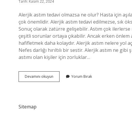
Tarih: Kasım 22, 2024
Alerjik astım tedavi olmazsa ne olur? Hasta için aşıla
çok önemlidir. Alerjik astım tedavi edilmezse, sık ök
Sonuç olarak zatürre gelişebilir. Astım çok ilerlerse 
çeşitli sorunlar ortaya çıkabilir. Ancak erken önlem
hafifletmek daha kolaydır. Alerjik astım nelere yol aç
Nefes darlığı hırıltılı bir sestir. Alerjik astım ne gib
astımı olan kişiler için zorluklar…
Alerjik
Devamını okuyun
Yorum Bırak
Astım
Ilerlerse
Ne
Olur
Sitemap