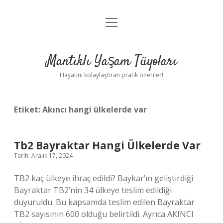
menüyü
Anasayfa
aç
Gizlilik Politikası
Mantıklı Yaşam Tüyoları
Yasal Uyarı
Hayatını kolaylaştıran pratik öneriler!
Hakkımızda
Etiket:
Akıncı hangi ülkelerde var
Tb2 Bayraktar Hangi Ülkelerde Var
Tarih: Aralık 17, 2024
TB2 kaç ülkeye ihraç edildi? Baykar’ın geliştirdiği
Bayraktar TB2’nin 34 ülkeye teslim edildiği
duyuruldu. Bu kapsamda teslim edilen Bayraktar
TB2 sayısının 600 olduğu belirtildi. Ayrıca AKINCI