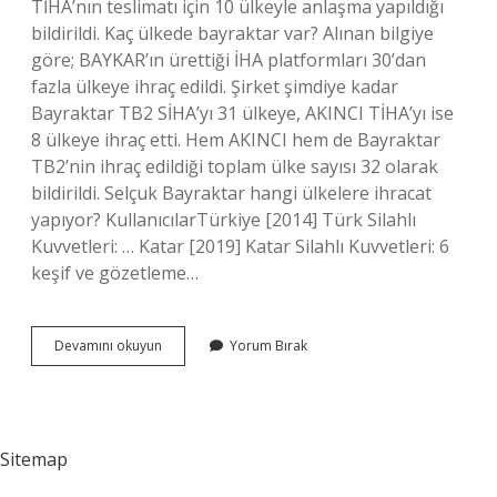
TİHA’nın teslimatı için 10 ülkeyle anlaşma yapıldığı
bildirildi. Kaç ülkede bayraktar var? Alınan bilgiye
göre; BAYKAR’ın ürettiği İHA platformları 30’dan
fazla ülkeye ihraç edildi. Şirket şimdiye kadar
Bayraktar TB2 SİHA’yı 31 ülkeye, AKINCI TİHA’yı ise
8 ülkeye ihraç etti. Hem AKINCI hem de Bayraktar
TB2’nin ihraç edildiği toplam ülke sayısı 32 olarak
bildirildi. Selçuk Bayraktar hangi ülkelere ihracat
yapıyor? KullanıcılarTürkiye [2014] Türk Silahlı
Kuvvetleri: … Katar [2019] Katar Silahlı Kuvvetleri: 6
keşif ve gözetleme…
Tb2
Devamını okuyun
Yorum Bırak
Bayraktar
Hangi
Ülkelerde
Var
Sitemap