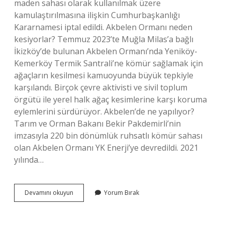
maden sahası olarak kullanılmak üzere
kamulaştırılmasına ilişkin Cumhurbaşkanlığı
Kararnamesi iptal edildi. Akbelen Ormanı neden
kesiyorlar? Temmuz 2023’te Muğla Milas’a bağlı
İkizköy’de bulunan Akbelen Ormanı’nda Yeniköy-
Kemerköy Termik Santrali’ne kömür sağlamak için
ağaçların kesilmesi kamuoyunda büyük tepkiyle
karşılandı. Birçok çevre aktivisti ve sivil toplum
örgütü ile yerel halk ağaç kesimlerine karşı koruma
eylemlerini sürdürüyor. Akbelen’de ne yapılıyor?
Tarım ve Orman Bakanı Bekir Pakdemirli’nin
imzasıyla 220 bin dönümlük ruhsatlı kömür sahası
olan Akbelen Ormanı YK Enerji’ye devredildi. 2021
yılında…
Akbelende
Devamını okuyun
Yorum Bırak
Ne
Madeni
Var