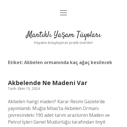
menüyü
Anasayfa
aç
Gizlilik Politikası
Mantıklı Yaşam Tüyoları
Yasal Uyarı
Hayatını kolaylaştıran pratik öneriler!
Hakkımızda
Etiket:
Akbelen ormanında kaç ağaç kesilecek
Akbelende Ne Madeni Var
Tarih: Ekim 15, 2024
Akbelen hangi maden? Karar Resmi Gazete’de
yayımlandı. Muğla Milas’ta Akbelen Ormanı
çevresindeki 190 adet tarım arazisinin Maden ve
Petrol İşleri Genel Müdürlüğü tarafından linyit