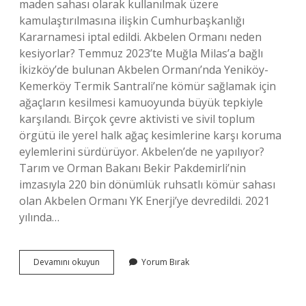
maden sahası olarak kullanılmak üzere
kamulaştırılmasına ilişkin Cumhurbaşkanlığı
Kararnamesi iptal edildi. Akbelen Ormanı neden
kesiyorlar? Temmuz 2023’te Muğla Milas’a bağlı
İkizköy’de bulunan Akbelen Ormanı’nda Yeniköy-
Kemerköy Termik Santrali’ne kömür sağlamak için
ağaçların kesilmesi kamuoyunda büyük tepkiyle
karşılandı. Birçok çevre aktivisti ve sivil toplum
örgütü ile yerel halk ağaç kesimlerine karşı koruma
eylemlerini sürdürüyor. Akbelen’de ne yapılıyor?
Tarım ve Orman Bakanı Bekir Pakdemirli’nin
imzasıyla 220 bin dönümlük ruhsatlı kömür sahası
olan Akbelen Ormanı YK Enerji’ye devredildi. 2021
yılında…
Akbelende
Devamını okuyun
Yorum Bırak
Ne
Madeni
Var