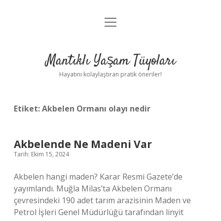
menüyü
Anasayfa
aç
Gizlilik Politikası
Mantıklı Yaşam Tüyoları
Yasal Uyarı
Hayatını kolaylaştıran pratik öneriler!
Hakkımızda
Etiket:
Akbelen Ormanı olayı nedir
Akbelende Ne Madeni Var
Tarih: Ekim 15, 2024
Akbelen hangi maden? Karar Resmi Gazete’de
yayımlandı. Muğla Milas’ta Akbelen Ormanı
çevresindeki 190 adet tarım arazisinin Maden ve
Petrol İşleri Genel Müdürlüğü tarafından linyit