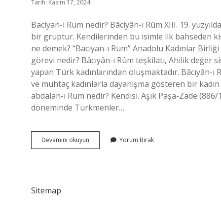
Tarih: Kasım 17, 2024
Baciyan-i Rum nedir? Bâciyân-ı Rûm XIII. 19. yüzy
bir gruptur. Kendilerinden bu isimle ilk bahseden ki
ne demek? “Bacıyan-ı Rum” Anadolu Kadınlar Birliği
görevi nedir? Bâcıyân-ı Rûm teşkilatı, Ahilik değer
yapan Türk kadınlarından oluşmaktadır. Bâcıyân-ı 
ve muhtaç kadınlarla dayanışma gösteren bir kadın t
abdalan-ı Rum nedir? Kendisi. Aşık Paşa-Zade (886/1
döneminde Türkmenler…
Bacıyan
Devamını okuyun
Yorum Bırak
I
Rum
U
Kim
Kurdu
Sitemap