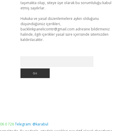
taşımakta olup, siteye üye olarak bu sorumluluğu kabul
etmiş sayılırlar.
Hukuka ve yasal düzenlemelere aykırı olduğunu
düşündüğünüz içerikleri,
backlinkpanelicomtr@gmail.com
adresine bildirmeniz
halinde, ilgili içerikler yasal süre içerisinde sitemizden
kaldırılacaktır.
Arama
06 0 726
Telegram: @karabul