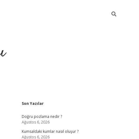
ı
Sidebar
Son Yazılar
hiltonbet yeni giriş
betexper güvenilir
Doğru pozlama nedir ?
Ağustos 6, 2026
Kumsaldaki kumlar nasıl oluşur ?
Ağustos 6, 2026