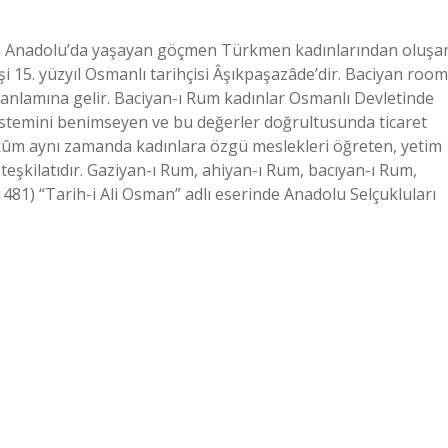
ılda Anadolu’da yaşayan göçmen Türkmen kadınlarından oluşa
şi 15. yüzyıl Osmanlı tarihçisi Âşıkpaşazâde’dir. Baciyan room
 anlamına gelir. Baciyan-ı Rum kadınlar Osmanlı Devletinde
 sistemini benimseyen ve bu değerler doğrultusunda ticaret
Rûm aynı zamanda kadınlara özgü meslekleri öğreten, yetim
eşkilatıdır. Gaziyan-ı Rum, ahiyan-ı Rum, bacıyan-ı Rum,
481) “Tarih-i Ali Osman” adlı eserinde Anadolu Selçukluları