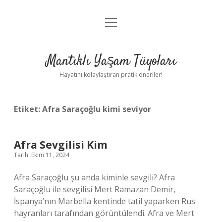
menüyü
Anasayfa
aç
Gizlilik Politikası
Mantıklı Yaşam Tüyoları
Yasal Uyarı
Hayatını kolaylaştıran pratik öneriler!
Hakkımızda
Etiket:
Afra Saraçoğlu kimi seviyor
Afra Sevgilisi Kim
Tarih: Ekim 11, 2024
Afra Saraçoğlu şu anda kiminle sevgili? Afra
Saraçoğlu ile sevgilisi Mert Ramazan Demir,
İspanya’nın Marbella kentinde tatil yaparken Rus
hayranları tarafından görüntülendi. Afra ve Mert