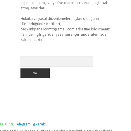
taşımakta olup, siteye üye olarak bu sorumluluğu kabul
etmiş sayılırlar.
Hukuka ve yasal düzenlemelere aykırı olduğunu
düşündüğünüz içerikleri,
backlinkpanelicomtr@gmail.com
adresine bildirmeniz
halinde, ilgili içerikler yasal süre içerisinde sitemizden
kaldırılacaktır.
Arama
06 0 726
Telegram: @karabul