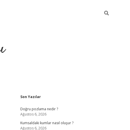
ı
Sidebar
Son Yazılar
hiltonbet yeni giriş
betexper güvenilir
Doğru pozlama nedir ?
Ağustos 6, 2026
Kumsaldaki kumlar nasıl oluşur ?
Ağustos 6, 2026