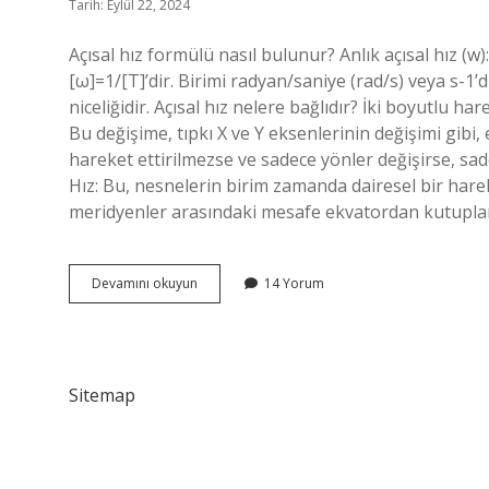
Tarih: Eylül 22, 2024
Açısal hız formülü nasıl bulunur? Anlık açısal hız (w
[ω]=1/[T]’dir. Birimi radyan/saniye (rad/s) veya s-1’d
niceliğidir. Açısal hız nelere bağlıdır? İki boyutlu ha
Bu değişime, tıpkı X ve Y eksenlerinin değişimi gibi
hareket ettirilmezse ve sadece yönler değişirse, sadec
Hız: Bu, nesnelerin birim zamanda dairesel bir hareke
meridyenler arasındaki mesafe ekvatordan kutupla
Açısal
Devamını okuyun
14 Yorum
Hızı
Nasıl
Bulunur
Sitemap