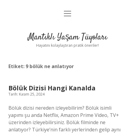
menüyü
Anasayfa
aç
Gizlilik Politikası
Mantıklı Yaşam Tüyoları
Yasal Uyarı
Hayatını kolaylaştıran pratik öneriler!
Hakkımızda
Etiket:
9 bölük ne anlatıyor
Bölük Dizisi Hangi Kanalda
Tarih: Kasım 25, 2024
Bölük dizisi nereden izleyebilirim? Bölük isimli
yapımı şu anda Netflix, Amazon Prime Video, TV+
üzerinden izleyebilirsiniz. Bölük filminde ne
anlatıyor? Türkiye’nin farklı yerlerinden gelip aynı