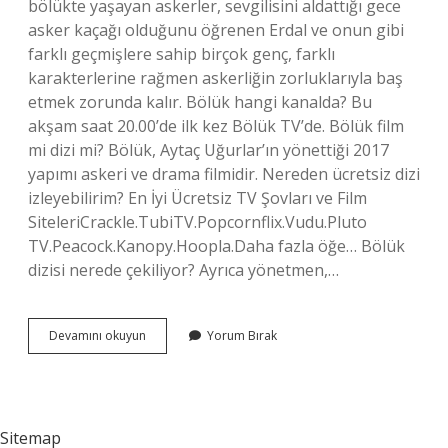
bölükte yaşayan askerler, sevgilisini aldattığı gece
asker kaçağı olduğunu öğrenen Erdal ve onun gibi
farklı geçmişlere sahip birçok genç, farklı
karakterlerine rağmen askerliğin zorluklarıyla baş
etmek zorunda kalır. Bölük hangi kanalda? Bu
akşam saat 20.00’de ilk kez Bölük TV’de. Bölük film
mi dizi mi? Bölük, Aytaç Uğurlar’ın yönettiği 2017
yapımı askeri ve drama filmidir. Nereden ücretsiz dizi
izleyebilirim? En İyi Ücretsiz TV Şovları ve Film
SiteleriCrackle.TubiTV.Popcornflix.Vudu.Pluto
TV.Peacock.Kanopy.Hoopla.Daha fazla öğe… Bölük
dizisi nerede çekiliyor? Ayrıca yönetmen,…
Bölük
Devamını okuyun
Yorum Bırak
Dizisi
Hangi
Kanalda
Sitemap