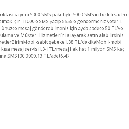
noktasına yeni 5000 SMS paketiyle 5000 SMS’in bedeli sadece
olmak için 11000’e SMS yazıp 5555’e göndermeniz yeterli.
lünüzce mesaj gönderebilmeniz için ayda sadece 50 TL’ye
ama ve Müşteri Hizmetleri’ni arayarak satın alabilirsiniz.
cretlerBirimMobil-sabit şebeke1,88 TL/dakikaMobil-mobil
 kısa mesaj servisi1,34 ​​TL/mesaj1 ek hat 1 milyon SMS kaç
şına SMS100.0000,13 TL/adet6,47