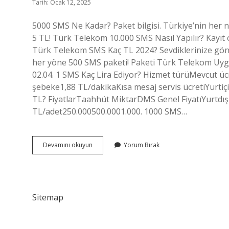
Tarih: Ocak 12, 2025
5000 SMS Ne Kadar? Paket bilgisi. Türkiye’nin her 
5 TL! Türk Telekom 10.000 SMS Nasıl Yapılır? Kayıt 
Türk Telekom SMS Kaç TL 2024? Sevdiklerinize gön
her yöne 500 SMS paketi! Paketi Türk Telekom Uygul
02.04. 1 SMS Kaç Lira Ediyor? Hizmet türüMevcut ü
şebeke1,88 TL/dakikaKısa mesaj servis ücretiYurtiçi
TL? FiyatlarTaahhüt MiktarDMS Genel FiyatıYurtdı
TL/adet250.000500.0001.000. 1000 SMS…
10000
Devamını okuyun
Yorum Bırak
Sms
Kaç
Tl
Sitemap