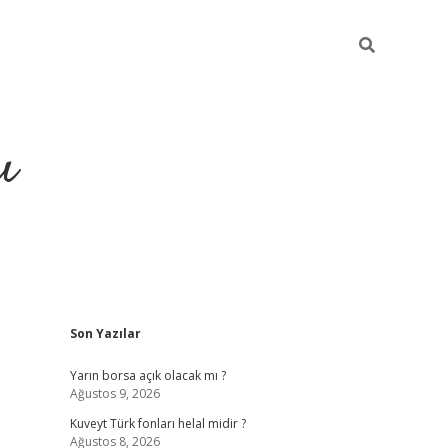
ı
Sidebar
Son Yazılar
hiltonbet yeni giriş
betexper güvenilir
Yarın borsa açık olacak mı ?
Ağustos 9, 2026
Kuveyt Türk fonları helal midir ?
Ağustos 8, 2026