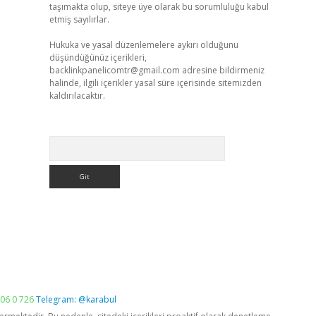
taşımakta olup, siteye üye olarak bu sorumluluğu kabul
etmiş sayılırlar.
Hukuka ve yasal düzenlemelere aykırı olduğunu
düşündüğünüz içerikleri,
backlinkpanelicomtr@gmail.com
adresine bildirmeniz
halinde, ilgili içerikler yasal süre içerisinde sitemizden
kaldırılacaktır.
Arama
06 0 726
Telegram: @karabul