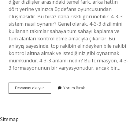
diğer dizilişler arasındaki temel fark, arka hattın
dört yerine yalnızca üç defans oyuncusundan
oluşmasıdır. Bu biraz daha riskli görünebilir. 4-3-3
sistem nasıl oynanır? Genel olarak, 4-3-3 dizilimini
kullanan takımlar sahaya tüm sahayı kaplama ve
tüm alanları kontrol etme amacıyla çıkarlar. Bu
anlayış sayesinde, top rakibin elindeyken bile rakibi
kontrol altına almak ve istediğiniz gibi oynatmak
mümkündür. 4-3-3 anlamı nedir? Bu formasyon, 4-3-
3 formasyonunun bir varyasyonudur, ancak bir…
3-
Devamını okuyun
Yorum Bırak
4-
3
Nasıl
Bir
Taktik
Sitemap