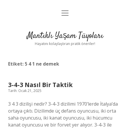
menüyü
Anasayfa
aç
Gizlilik Politikası
Mantıklı Yaşam Tüyoları
Yasal Uyarı
Hayatını kolaylaştıran pratik öneriler!
Hakkımızda
Etiket:
5 4 1 ne demek
3-4-3 Nasıl Bir Taktik
Tarih: Ocak 21, 2025
3 4 3 dizilişi nedir? 3-4-3 dizilimi 1970’lerde İtalya’da
ortaya çıktı. Dizilimde üç defans oyuncusu, iki orta
saha oyuncusu, iki kanat oyuncusu, iki hücumcu
kanat oyuncusu ve bir forvet yer alıyor. 3-4-3 ile