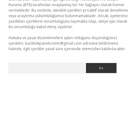
Kurumu (BTK) tarafından onaylanmış bir Yer Sağlayıcı olarak hizmet
vermektedir. Bu nedenle, sitedeki içerikleri proaktif olarak denetleme
veya araştırma yükümlülüğümüz bulunmamaktadır. Ancak, üyelerimiz
yazdıkları içeriklerin sorumluluğunu taşımakta olup, siteye üye olarak
bu sorumluluğu kabul etmiş sayılırlar.
Hukuka ve yasal düzenlemelere aykırı olduğunu düşündüğünüz
içerikleri,
backlinkpanelicomtr@gmail.com
adresine bildirmeniz
halinde, ilgili içerikler yasal süre içerisinde sitemizden kaldırılacaktır.
Arama
üvenilir mi
elexbetgiris.org