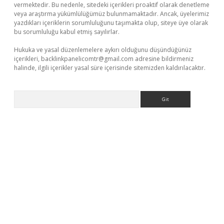
vermektedir. Bu nedenle, sitedeki içerikleri proaktif olarak denetleme
veya araştırma yükümlülüğümüz bulunmamaktadır. Ancak, üyelerimiz
yazdıkları içeriklerin sorumluluğunu taşımakta olup, siteye üye olarak
bu sorumluluğu kabul etmiş sayılırlar.
Hukuka ve yasal düzenlemelere aykırı olduğunu düşündüğünüz
içerikleri,
backlinkpanelicomtr@gmail.com
adresine bildirmeniz
halinde, ilgili içerikler yasal süre içerisinde sitemizden kaldırılacaktır.
Arama
üvenilir mi
elexbetgiris.org