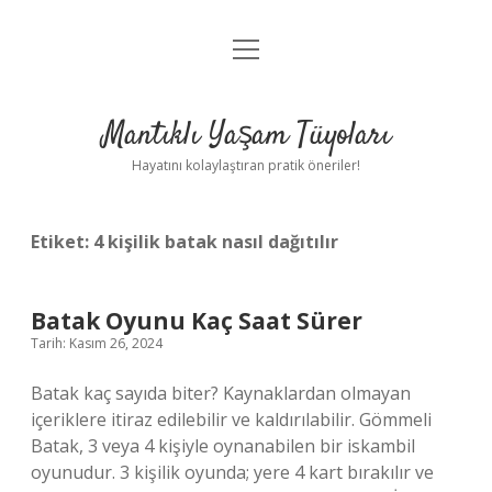
menüyü
Anasayfa
aç
Gizlilik Politikası
Mantıklı Yaşam Tüyoları
Yasal Uyarı
Hayatını kolaylaştıran pratik öneriler!
Hakkımızda
Etiket:
4 kişilik batak nasıl dağıtılır
Batak Oyunu Kaç Saat Sürer
Tarih: Kasım 26, 2024
Batak kaç sayıda biter? Kaynaklardan olmayan
içeriklere itiraz edilebilir ve kaldırılabilir. Gömmeli
Batak, 3 veya 4 kişiyle oynanabilen bir iskambil
oyunudur. 3 kişilik oyunda; yere 4 kart bırakılır ve